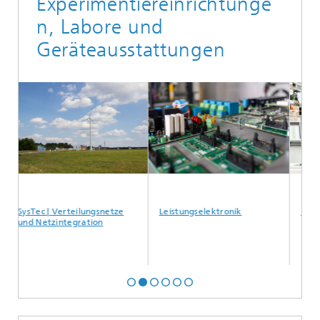
Experimentiereinrichtunge
n, Labore und
Geräteausstattungen
c | Verteilungsnetze
Leistungselektronik
Mittelspannu
Netzintegration