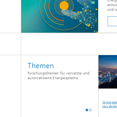
Energ
entwi
und wi
Themen
Forschungsthemen für vernetzte und
automatisierte Energiesysteme
erung des
Energy-Data-Space
Digitalisierung der
Stromgebo
stems -14
Fernwärme
neu denke
m Erfolg