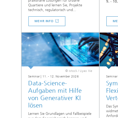
praxisnahe Lösungen für urbane
9. - 10
Quartiere und lernen Sie, Projekte
technisch, regulatorisch und...
MEHR INFO
ME
© istock / Liyao Xie
Seminar | 11. - 12. November 2026
Seminar
Data-Science-
Sym
Aufgaben mit Hilfe
Flex
von Generativer KI
Vert
lösen
Das Sy
widmet
Lernen Sie Grundlagen und Fallbeispiele
Anford