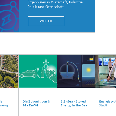
Ergebnissen in Wirtschaft, Industrie,
Politik und Gesellschaft.
WEITER
Die Zukunft von §
StEnSea - Stored
Energiesyst
ung
14a EnWG
Energy in the Sea
Stadt