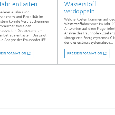
Jahr entlasten
Wasserstoff
verdoppeln
nellerer Ausbau von
espeichern und Flexibilität im
Welche Kosten kommen auf deu
ystem könnte Verbraucherinnen
Wasserstoffabnehmer im Jahr 2
rbraucher sowie den
Antworten auf diese Frage liefer
haushalt in Deutschland um
Analyse des Fraunhofer-Exzellenz
denbeträge entlasten. Das zeigt
»Integrierte Energiesysteme« CIN
ue Analyse des Fraunhofer IEE...
der dies erstmals systematisch...
SEINFORMATION
PRESSEINFORMATION