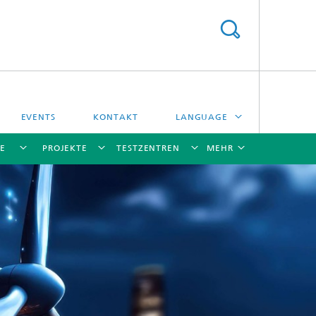
EVENTS
KONTAKT
LANGUAGE
E
PROJEKTE
TESTZENTREN
MEHR
ENGLISH
ESPAÑOL
[X]
[X]
[X]
[X]
[X]