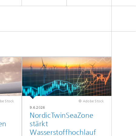
be Stock
© Adobe Stock
9.6.2026
NordicTwinSeaZone
en
stärkt
Wasserstoffhochlauf