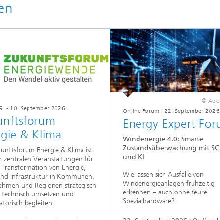
en
© Ado
 9. - 10. September 2026
Online Forum | 22. September 2026
unftsforum
Energy Expert Fo
rgie & Klima
Windenergie 4.0: Smarte
Zustandsüberwachung mit S
unftsforum Energie & Klima ist
und KI
r zentralen Veranstaltungen für
ie Transformation von Energie,
Wie lassen sich Ausfälle von
und Infrastruktur in Kommunen,
Windenergieanlagen frühzeitig
ehmen und Regionen strategisch
erkennen – auch ohne teure
 technisch umsetzen und
Spezialhardware?
atorisch begleiten.