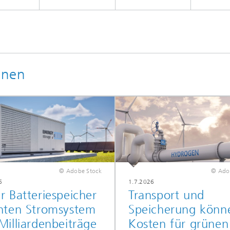
onen
© Adobe Stock
© Ado
6
1.7.2026
 Batteriespeicher
Transport und
nten Stromsystem
Speicherung könn
illiardenbeiträge
Kosten für grünen