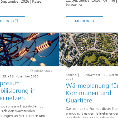
22. September 2026 | Online |
. September 2026 | Kassel
kostenlos
HR INFO
MEHR INFO
© Adobe Stock
Seminar | 11. November – 10. Deze
 | 25. - 26. November 2026
2026
posium:
Wärmeplanung fü
ibilisierung in
Kommunen und
eilnetzen
Quartiere
mposium am Fraunhofer IEE
Das kompakte Format dieses Kur
 sich den wachsenden
ermöglicht es den Teilnehmende
erungen an Verteilnetze und