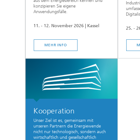
aus dem Energiebereich kennen und
Indust
konzipieren Sie eigene
umfasse
Anwendungsfälle.
Digital
11. - 12. November 2026 | Kassel
25. - 2
MEHR INFO
M
Kooperation
Unser Ziel ist es, gemeinsam mit
unseren Partnern die Energiewende
nicht nur technologisch, sondern auch
wirtschaftlich und gesellschaftlich