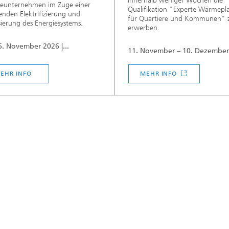
innerhalb weniger Wochen die
rieunternehmen im Zuge einer
Qualifikation "Experte Wärmep
nden Elektrifizierung und
für Quartiere und Kommunen" 
isierung des Energiesystems.
erwerben.
6. November 2026 |...
11. November – 10. Dezembe
...
EHR INFO
MEHR INFO