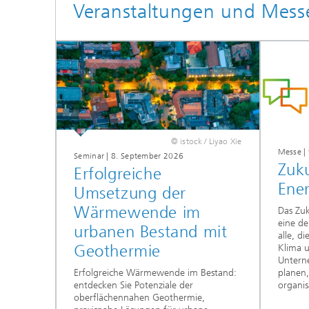
Veranstaltungen und Mess
© istock / Liyao Xie
Messe |
Seminar | 8. September 2026
Zuk
Erfolgreiche
Ene
Umsetzung der
Wärmewende im
Das Zuk
eine de
urbanen Bestand mit
alle, d
Geothermie
Klima 
Untern
Erfolgreiche Wärmewende im Bestand:
planen,
entdecken Sie Potenziale der
organis
oberflächennahen Geothermie,