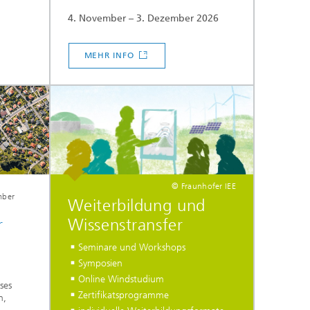
4. November – 3. Dezember 2026
...
MEHR INFO
© Fraunhofer IEE
mber
Weiterbildung und
Wissenstransfer
r
Seminare und Workshops
Symposien
Online Windstudium
ses
Zertifikatsprogramme
n,