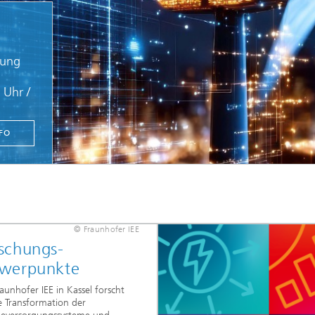
hung
 Uhr /
FO
© Adobe Stock
© Fraunhofer IEE
schungs-
hwerpunkte
aunhofer IEE in Kassel forscht
e Transformation der