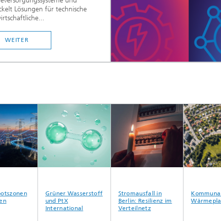
ieversorgungssysteme und
ckelt Lösungen für technische
rtschaftliche...
WEITER
tszonen
Grüner Wasserstoff
Stromausfall in
Kommunale
n
und PtX
Berlin: Resilienz im
Wärmeplan
International
Verteilnetz