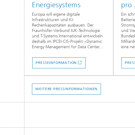
Energiesystems
pro 
Europa will eigene digitale
Ein sch
Infrastrukturen und KI-
Batteri
Rechenkapazitäten ausbauen. Der
Stroms
Fraunhofer-Verbund IUK-Technologie
und Ve
und T-Systems International entwickeln
Bundes
deshalb im IPCEI-CIS-Projekt »Dynamic
Milliar
Energy Management for Data Center...
eine ne
PRESSEINFORMATION
PRES
WEITERE PRESSINFORMATIONEN