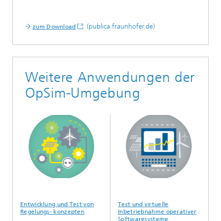
(publica.fraunhofer.de)
zum Download
Weitere Anwendungen der
OpSim-Umgebung
Entwicklung und Test von
Test und virtuelle
U
Regelungs- konzepten
Inbetriebnahme operativer
S
Softwaresysteme
G