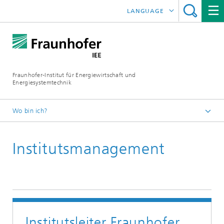
LANGUAGE
ENGLISH
ESPAÑOL
Fraunhofer-Institut für Energiewirtschaft und
Energiesystemtechnik
Wo bin ich?
Fraunhofer IEE
Institutsmanagement
Institut
Institutsleiter Fraunhofer