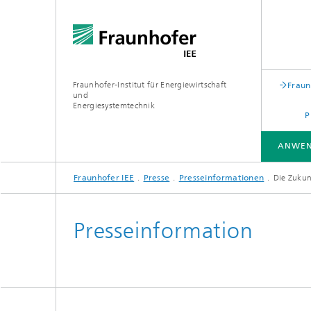
Fraunhofer-Institut für Energiewirtschaft
Fraun
und
Energiesystemtechnik
P
ANWEN
Fraunhofer IEE
Presse
Presseinformationen
Die Zuku
ANWENDUNGSFELDER
LEITTHEMEN
FORSCHUNGSSCHWERPUNKTE
PROJEKTE
TESTZENTREN
Presseinformation