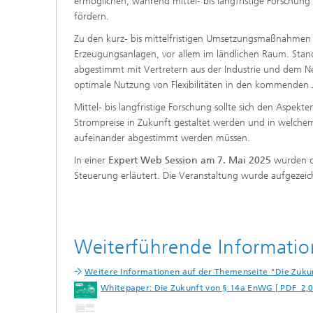
ermöglichen, während mittel- bis langfristige Forschung
fördern.
Zu den kurz- bis mittelfristigen Umsetzungsmaßnahmen ge
Erzeugungsanlagen, vor allem im ländlichen Raum. Standa
abgestimmt mit Vertretern aus der Industrie und dem Net
optimale Nutzung von Flexibilitäten in den kommenden 
Mittel- bis langfristige Forschung sollte sich den Aspekt
Strompreise in Zukunft gestaltet werden und in welch
aufeinander abgestimmt werden müssen.
In einer
Expert Web Session am 7. Mai 2025
wurden di
Steuerung erläutert. Die Veranstaltung wurde aufgezeic
Weiterführende Informatio
Weitere Informationen auf der Themenseite "Die Zuk
Whitepaper: Die Zukunft von § 14a EnWG [ PDF 2,