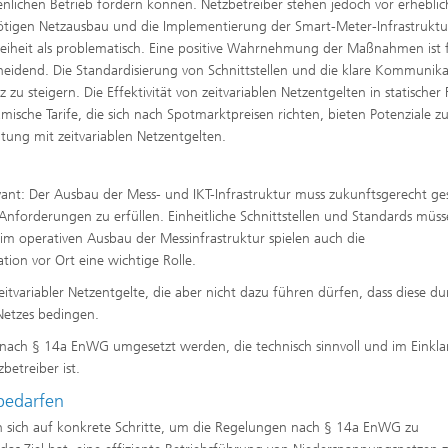
lichen Betrieb fördern können. Netzbetreiber stehen jedoch vor erhebli
ötigen Netzausbau und die Implementierung der Smart-Meter-Infrastruktu
reiheit als problematisch. Eine positive Wahrnehmung der Maßnahmen ist f
heidend. Die Standardisierung von Schnittstellen und die klare Kommunika
 steigern. Die Effektivität von zeitvariablen Netzentgelten in statischer
ische Tarife, die sich nach Spotmarktpreisen richten, bieten Potenziale zu
chtung mit zeitvariablen Netzentgelten.
ant: Der Ausbau der Mess- und IKT-Infrastruktur muss zukunftsgerecht ges
nforderungen zu erfüllen. Einheitliche Schnittstellen und Standards müs
m operativen Ausbau der Messinfrastruktur spielen auch die
lation vor Ort eine wichtige Rolle.
itvariabler Netzentgelte, die aber nicht dazu führen dürfen, dass diese du
 Netzes bedingen.
ng nach § 14a EnWG umgesetzt werden, die technisch sinnvoll und im Einkl
betreiber ist.
bedarfen
 sich auf konkrete Schritte, um die Regelungen nach § 14a EnWG zu