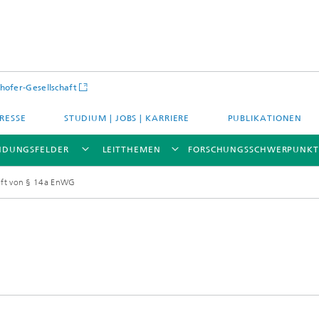
hofer-Gesellschaft
RESSE
STUDIUM | JOBS | KARRIERE
PUBLIKATIONEN
DUNGSFELDER
LEITTHEMEN
FORSCHUNGSSCHWERPUNKT
nft von § 14a EnWG