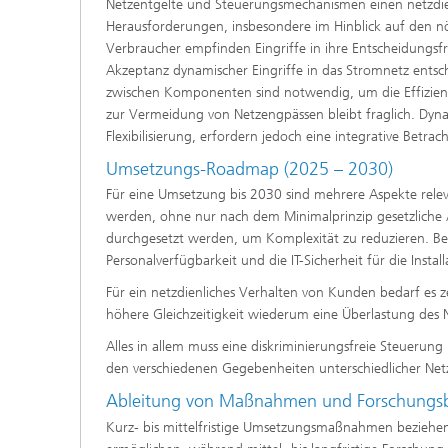
Netzentgelte und Steuerungsmechanismen einen netzdien
Herausforderungen, insbesondere im Hinblick auf den n
Verbraucher empfinden Eingriffe in ihre Entscheidungsf
Akzeptanz dynamischer Eingriffe in das Stromnetz entsc
zwischen Komponenten sind notwendig, um die Effizienz zu
zur Vermeidung von Netzengpässen bleibt fraglich. Dynam
Flexibilisierung, erfordern jedoch eine integrative Betra
Umsetzungs-Roadmap (2025 – 2030)
Für eine Umsetzung bis 2030 sind mehrere Aspekte relev
werden, ohne nur nach dem Minimalprinzip gesetzliche A
durchgesetzt werden, um Komplexität zu reduzieren. Bei
Personalverfügbarkeit und die IT-Sicherheit für die Instal
Für ein netzdienliches Verhalten von Kunden bedarf es ze
höhere Gleichzeitigkeit wiederum eine Überlastung des
Alles in allem muss eine diskriminierungsfreie Steueru
den verschiedenen Gegebenheiten unterschiedlicher Netz
Ableitung von Maßnahmen und Forschungs
Kurz- bis mittelfristige Umsetzungsmaßnahmen beziehen