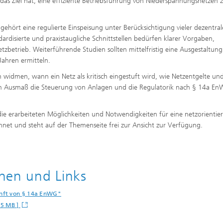
 das Ziel hat, eine effiziente Betriebsführung von Niederspannungsnetzen 
hört eine regulierte Einspeisung unter Berücksichtigung vieler dezentral
rdisierte und praxistaugliche Schnittstellen bedürfen klarer Vorgaben,
zbetrieb. Weiterführende Studien sollten mittelfristig eine Ausgestaltun
Jahren ermitteln.
en widmen, wann ein Netz als kritisch eingestuft wird, wie Netzentgelte un
em Ausmaß die Steuerung von Anlagen und die Regulatorik nach § 14a E
e erarbeiteten Möglichkeiten und Notwendigkeiten für eine netzorientier
hnet und steht auf der Themenseite frei zur Ansicht zur Verfügung.
nen und Links
unft von § 14a EnWG"
05 MB ]