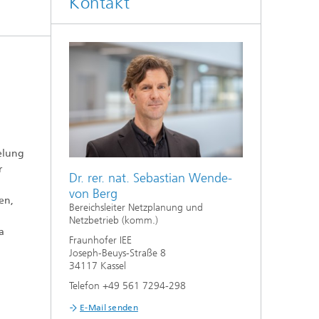
Kontakt
elung
r
Dr. rer. nat. Sebastian Wende-
von Berg
en,
Bereichsleiter Netzplanung und
Netzbetrieb (komm.)
a
Fraunhofer IEE
Joseph-Beuys-Straße 8
34117 Kassel
Telefon +49 561 7294-298
E-Mail senden