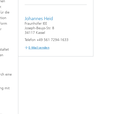
chen
r.
ür die
tion
Johannes Heid
 Form
Fraunhofer IEE
Joseph-Beuys-Str. 8
r
34117 Kassel
Telefon +49 561 7294-1633
E-Mail senden
taltet
sen
rch eine
ang mit