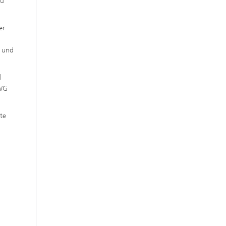
zu
er
g und
d
nWG
te