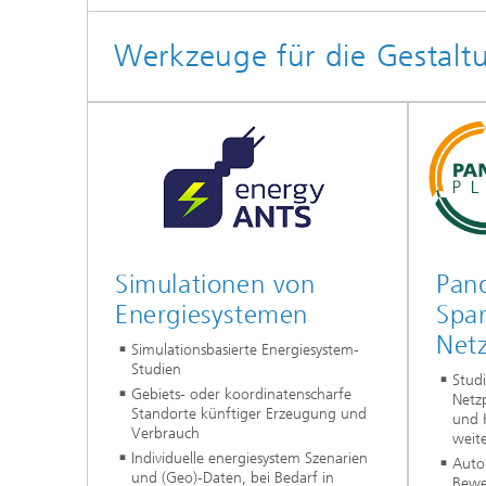
Werkzeuge für die Gestal
Simulationen von
Pan
Energiesystemen
Spa
Net
Simulationsbasierte Energiesystem-
Studien
Studi
Gebiets- oder koordinatenscharfe
Netz
Standorte künftiger Erzeugung und
und 
Verbrauch
weit
Individuelle energiesystem Szenarien
Auto
und (Geo)-Daten, bei Bedarf in
Bewe