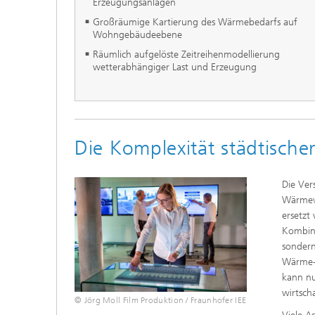
Erzeugungsanlagen
Großräumige Kartierung des Wärmebedarfs auf
Wohngebäudeebene
Räumlich aufgelöste Zeitreihenmodellierung
wetterabhängiger Last und Erzeugung
Die Komplexität städtische
Die Ver
Wärmeve
ersetzt
Kombina
sondern
Wärme- 
kann nu
wirtsch
© Jörg Moll Film Produktion / Fraunhofer IEE