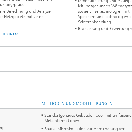
Dimensionierung und Ausleg
icklungspfade
leitungsgebunden Wärmesys
elle Berechnung und Analyse
sowie Einzeltechnologien mit
r Netzgebiete mit vielen...
Speichern und Technologien d
Sektorenkopplung
Bilanzierung und Bewertung v
EHR INFO
METHODEN UND MODELLIERUNGEN
Standortgenaues Gebäudemodell mit umfassen
Metainformationen
ng
Spatial Microsimulation zur Anreicherung von