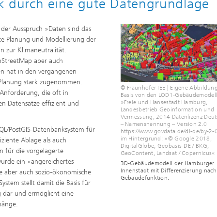
k durch eine gute Datengrundlage
d der Ausspruch »Daten sind das
erte Planung und Modellierung der
n zur Klimaneutralität.
nStreetMap aber auch
n hat in den vergangenen
 Planung stark zugenommen.
© Fraunhofer IEE | Eigene Abbildun
 Anforderung, die oft in
Basis von den LOD1-Gebäudemodel
»Freie und Hansestadt Hamburg,
n Datensätze effizient und
Landesbetrieb Geoinformation und
Vermessung, 2014 Datenlizenz Deut
– Namensnennung – Version 2.0
QL/PostGIS-Datenbanksystem für
https://www.govdata.de/dl-de/by-2-
im Hintergrund: »© Google 2018,
iziente Ablage als auch
DigitalGlobe, Geobasis-DE / BKG,
n für die vorgelagerte
GeoContent, Landsat / Copernicus«
wurde ein »angereichertes
3D-Gebäudemodell der Hamburger
Innenstadt mit Differenzierung nach
che aber auch sozio-ökonomische
Gebäudefunktion.
stem stellt damit die Basis für
 dar und ermöglicht eine
hänge.