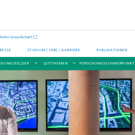
hofer-Gesellschaft
RESSE
STUDIUM | JOBS | KARRIERE
PUBLIKATIONEN
DUNGSFELDER
LEITTHEMEN
FORSCHUNGSSCHWERPUNKT