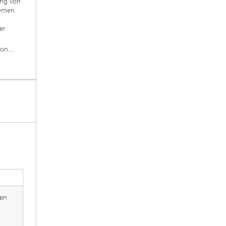
ung von
temen
er
on...
den