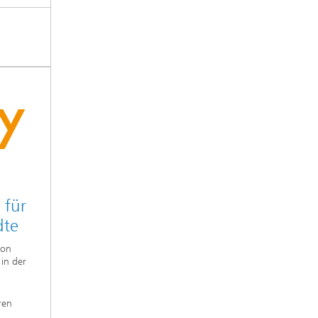
 für
dte
von
in der
ren