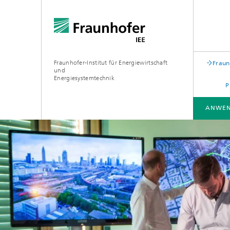
Fraunhofer-Institut für Energiewirtschaft
Fraun
und
Energiesystemtechnik
P
ANWEN
ANWENDUNGSFELDER
LEITTHEMEN
FORSCHUNGSSCHWERPUNKTE
PROJEKTE
TESTZENTREN