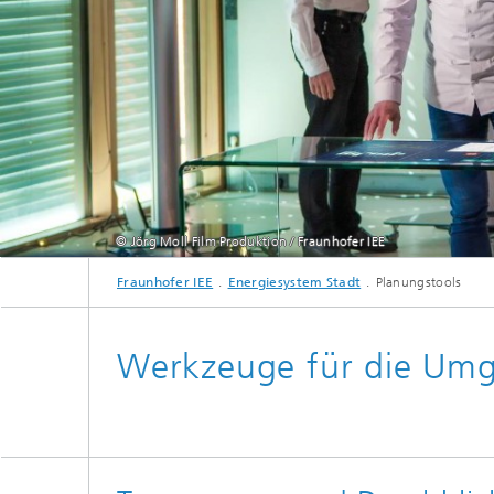
© Jörg Moll Film Produktion / Fraunhofer IEE
Fraunhofer IEE
Energiesystem Stadt
Planungstools
Werkzeuge für die Umg