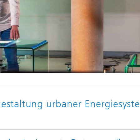
© Jörg Moll Film Produktion / Fraunhofer IEE
estaltung urbaner Energiesyst