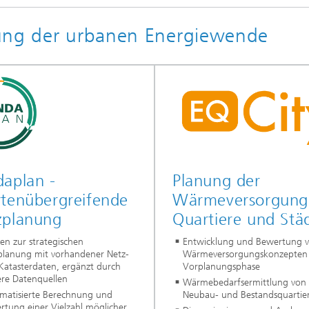
tung der urbanen Energiewende
daplan -
Planung der
rtenübergreifende
Wärmeversorgung
zplanung
Quartiere und Stä
en zur strategischen
Entwicklung und Bewertung 
planung mit vorhandener Netz-
Wärmeversorgungskonzepten 
Katasterdaten, ergänzt durch
Vorplanungsphase
ere Datenquellen
Wärmebedarfsermittlung von
matisierte Berechnung und
Neubau- und Bestandsquartie
rtung einer Vielzahl möglicher