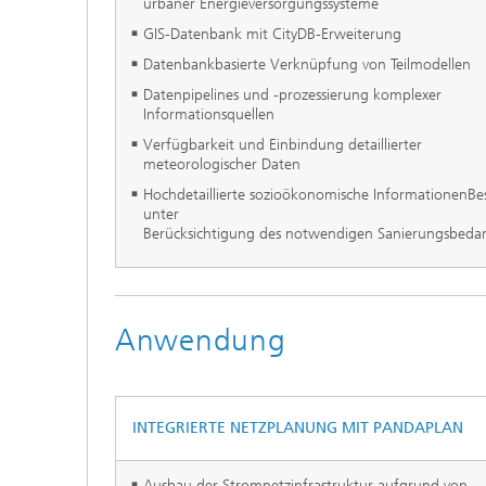
urbaner Energieversorgungssysteme
GIS-Datenbank mit CityDB-Erweiterung
Datenbankbasierte Verknüpfung von Teilmodellen
Datenpipelines und -prozessierung komplexer
Informationsquellen
Verfügbarkeit und Einbindung detaillierter
meteorologischer Daten
Hochdetaillierte sozioökonomische InformationenB
unter
Berücksichtigung des notwendigen Sanierungsbedar
Anwendung
INTEGRIERTE NETZPLANUNG MIT PANDAPLAN
Ausbau der Stromnetzinfrastruktur aufgrund von