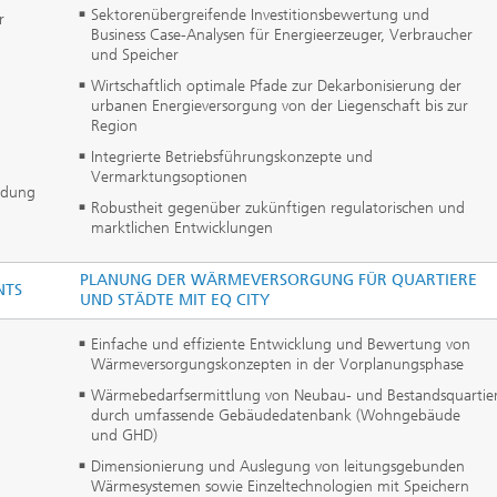
Sektorenübergreifende Investitionsbewertung und
r
Business Case-Analysen für Energieerzeuger, Verbraucher
und Speicher
Wirtschaftlich optimale Pfade zur Dekarbonisierung der
urbanen Energieversorgung von der Liegenschaft bis zur
Region
Integrierte Betriebsführungskonzepte und
Vermarktungsoptionen
eidung
Robustheit gegenüber zukünftigen regulatorischen und
marktlichen Entwicklungen
PLANUNG DER WÄRMEVERSORGUNG FÜR QUARTIERE
NTS
UND STÄDTE MIT EQ CITY
Einfache und effiziente Entwicklung und Bewertung von
Wärmeversorgungskonzepten in der Vorplanungsphase
Wärmebedarfsermittlung von Neubau- und Bestandsquartie
durch umfassende Gebäudedatenbank (Wohngebäude
und GHD)
Dimensionierung und Auslegung von leitungsgebunden
Wärmesystemen sowie Einzeltechnologien mit Speichern