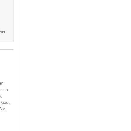
her
en
ze in
e,
 Gas-,
Wie