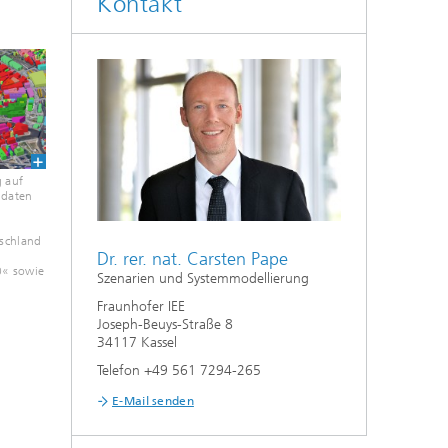
Kontakt
g auf
ldaten
schland
Dr. rer. nat. Carsten Pape
0« sowie
Szenarien und Systemmodellierung
Fraunhofer IEE
Joseph-Beuys-Straße 8
34117 Kassel
Telefon +49 561 7294-265
E-Mail senden