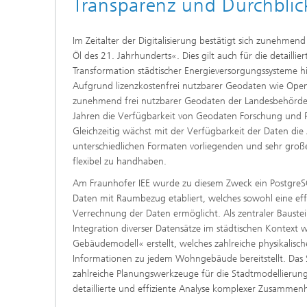
Transparenz und Durchblic
Im Zeitalter der Digitalisierung bestätigt sich zunehmen
Öl des 21. Jahrhunderts«. Dies gilt auch für die detailli
Transformation städtischer Energieversorgungssysteme hi
Aufgrund lizenzkostenfrei nutzbarer Geodaten wie Ope
zunehmend frei nutzbarer Geodaten der Landesbehörde
Jahren die Verfügbarkeit von Geodaten Forschung und
Gleichzeitig wächst mit der Verfügbarkeit der Daten die
unterschiedlichen Formaten vorliegenden und sehr große
flexibel zu handhaben.
Am Fraunhofer IEE wurde zu diesem Zweck ein PostgreS
Daten mit Raumbezug etabliert, welches sowohl eine eff
Verrechnung der Daten ermöglicht. Als zentraler Baustei
Integration diverser Datensätze im städtischen Kontext 
Gebäudemodell« erstellt, welches zahlreiche physikalis
Informationen zu jedem Wohngebäude bereitstellt. Das Sy
zahlreiche Planungswerkzeuge für die Stadtmodellierung
detaillierte und effiziente Analyse komplexer Zusammen