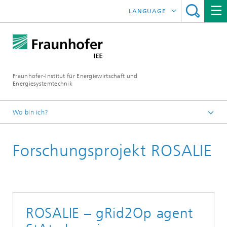
LANGUAGE
ENGLISH
ESPAÑOL
Fraunhofer-Institut für Energiewirtschaft und
Energiesystemtechnik
Wo bin ich?
Fraunhofer IEE
Forschungsprojekt ROSALIE
Projekte
Projektsuche
ROSALIE – gRid2Op agent