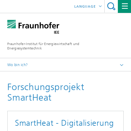
LANGUAGE
ENGLISH
ESPAÑOL
Fraunhofer-Institut für Energiewirtschaft und
Energiesystemtechnik
Wo bin ich?
Fraunhofer IEE
Forschungsprojekt
Projekte
Projektsuche
SmartHeat
SmartHeat - Digitalisierung