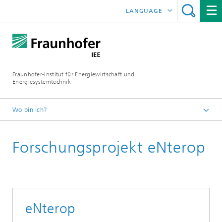
LANGUAGE
ENGLISH
ESPAÑOL
Fraunhofer-Institut für Energiewirtschaft und
Energiesystemtechnik
Wo bin ich?
Fraunhofer IEE
Forschungsprojekt eNterop
Projekte
Projektsuche
eNterop