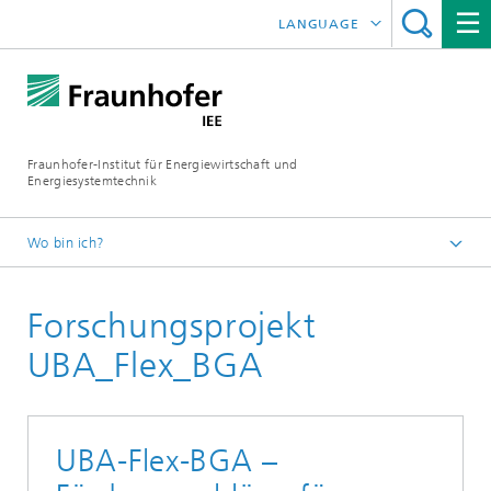
LANGUAGE
ENGLISH
ESPAÑOL
Fraunhofer-Institut für Energiewirtschaft und
Energiesystemtechnik
Wo bin ich?
Fraunhofer IEE
Forschungsprojekt
Projekte
Projektsuche
UBA_Flex_BGA
UBA-Flex-BGA –