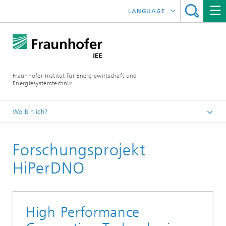
LANGUAGE
ENGLISH
ESPAÑOL
Fraunhofer-Institut für Energiewirtschaft und
Energiesystemtechnik
Wo bin ich?
Fraunhofer IEE
Forschungsprojekt
Projekte
Projektsuche
HiPerDNO
High Performance