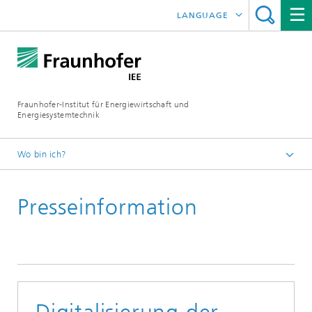
LANGUAGE
ENGLISH
ESPAÑOL
Fraunhofer-Institut für Energiewirtschaft und
Energiesystemtechnik
Wo bin ich?
Fraunhofer IEE
Presseinformation
Presse
Presseinformationen