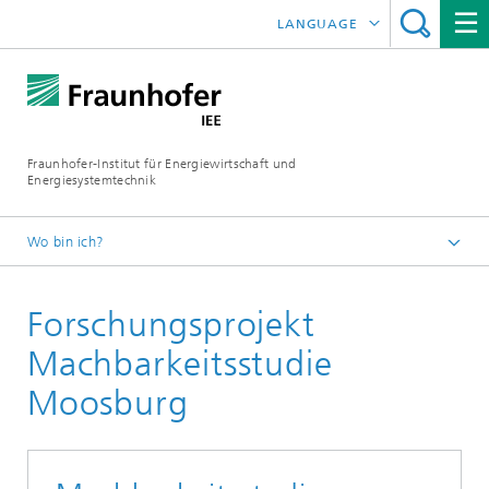
LANGUAGE
ENGLISH
ESPAÑOL
Fraunhofer-Institut für Energiewirtschaft und
Energiesystemtechnik
Wo bin ich?
Fraunhofer IEE
Forschungsprojekt
Projekte
Projektsuche
Machbarkeitsstudie
Moosburg