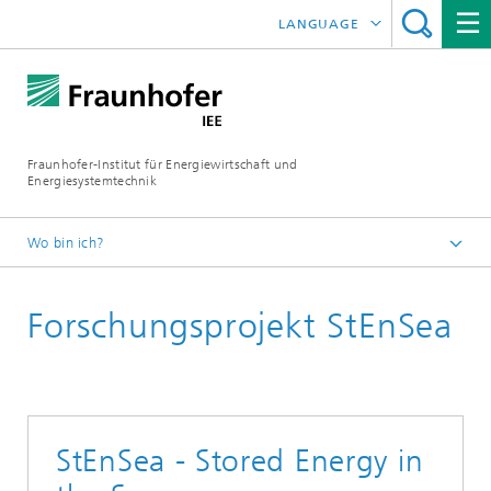
LANGUAGE
ENGLISH
ESPAÑOL
Fraunhofer-Institut für Energiewirtschaft und
Energiesystemtechnik
Wo bin ich?
Fraunhofer IEE
Forschungsprojekt StEnSea
Projekte
Projektsuche
StEnSea - Stored Energy in