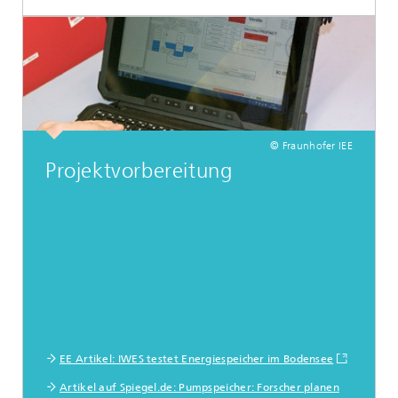
© Fraunhofer IEE
Projektvorbereitung
EE Artikel: IWES testet Energiespeicher im Bodensee
Artikel auf Spiegel.de: Pumpspeicher: Forscher planen