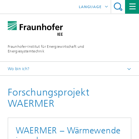
LANGUAGE
ENGLISH
ESPAÑOL
Fraunhofer-Institut für Energiewirtschaft und
Energiesystemtechnik
Wo bin ich?
Fraunhofer IEE
Forschungsprojekt
Projekte
Projektsuche
WAERMER
WAERMER – Wärmewende