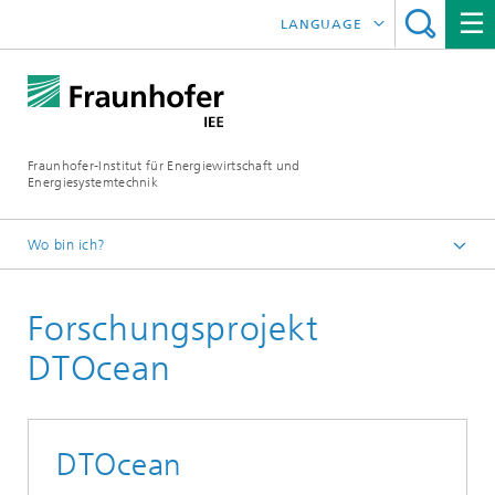
LANGUAGE
ENGLISH
ESPAÑOL
Fraunhofer-Institut für Energiewirtschaft und
Energiesystemtechnik
Wo bin ich?
Fraunhofer IEE
Forschungsprojekt
Projekte
Projektsuche
DTOcean
DTOcean