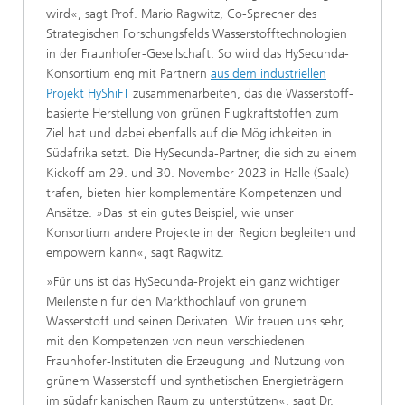
wird«, sagt Prof. Mario Ragwitz, Co-Sprecher des
Strategischen Forschungsfelds Wasserstofftechnologien
in der Fraunhofer-Gesellschaft. So wird das HySecunda-
Konsortium eng mit Partnern
aus dem industriellen
Projekt HyShiFT
zusammenarbeiten, das die Wasserstoff-
basierte Herstellung von grünen Flugkraftstoffen zum
Ziel hat und dabei ebenfalls auf die Möglichkeiten in
Südafrika setzt. Die HySecunda-Partner, die sich zu einem
Kickoff am 29. und 30. November 2023 in Halle (Saale)
trafen, bieten hier komplementäre Kompetenzen und
Ansätze. »Das ist ein gutes Beispiel, wie unser
Konsortium andere Projekte in der Region begleiten und
empowern kann«, sagt Ragwitz.
»Für uns ist das HySecunda-Projekt ein ganz wichtiger
Meilenstein für den Markthochlauf von grünem
Wasserstoff und seinen Derivaten. Wir freuen uns sehr,
mit den Kompetenzen von neun verschiedenen
Fraunhofer-Instituten die Erzeugung und Nutzung von
grünem Wasserstoff und synthetischen Energieträgern
im südafrikanischen Raum zu unterstützen«, sagt Dr.