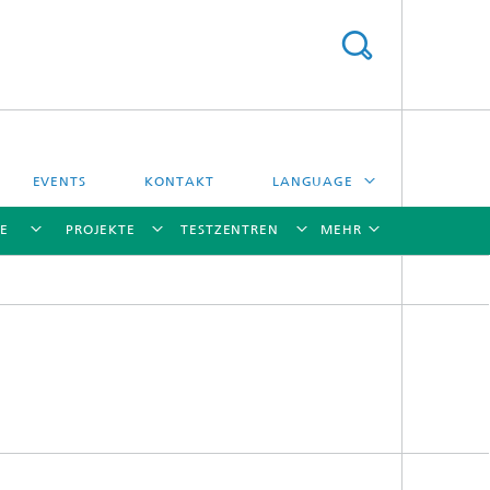
EVENTS
KONTAKT
LANGUAGE
E
PROJEKTE
TESTZENTREN
MEHR
ENGLISH
ESPAÑOL
[X]
[X]
[X]
[X]
[X]