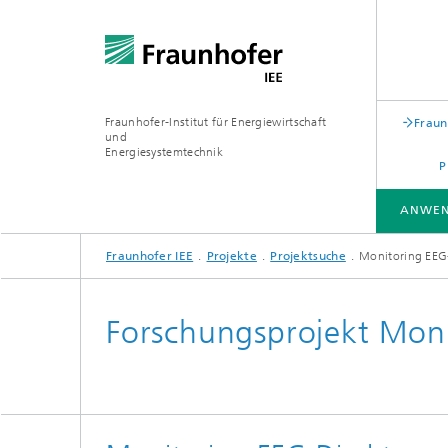
Fraunhofer-Institut für Energiewirtschaft
Fraun
und
Energiesystemtechnik
P
ANWEN
Fraunhofer IEE
Projekte
Projektsuche
Monitoring EEG
ANWENDUNGSFELDER
LEITTHEMEN
FORSCHUNGSSCHWERPUNKTE
PROJEKTE
TESTZENTREN
Forschungsprojekt Mon