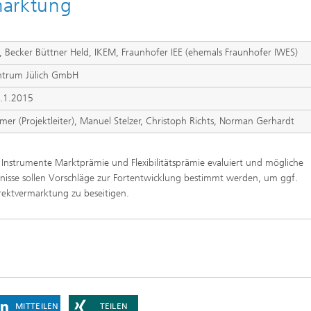
marktung
I, Becker Büttner Held, IKEM, Fraunhofer IEE (ehemals Fraunhofer IWES)
ntrum Jülich GmbH
1.1.2015
r (Projektleiter),
Manuel Stelzer, Christoph Richts, Norman Gerhardt
nstrumente Marktprämie und Flexibilitätsprämie evaluiert und mögliche
tnisse sollen Vorschläge zur Fortentwicklung bestimmt werden, um ggf.
rektvermarktung zu beseitigen.
MITTEILEN
TEILEN