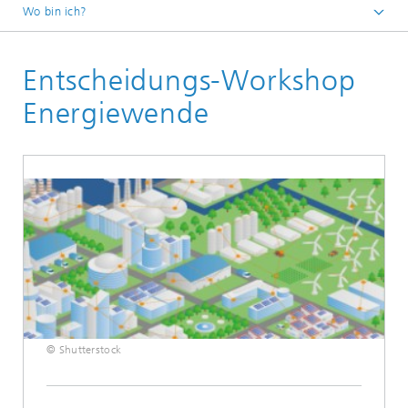
Wo bin ich?
Fraunhofer IEE
Entscheidungs-Workshop
Energiewende
© Shutterstock