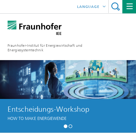
LANGUAGE
ENGLISH
ESPAÑOL
Fraunhofer-Institut für Energiewirtschaft und
Energiesystemtechnik
Entscheidungs-Workshop
HOW TO MAKE ENERGIEWENDE